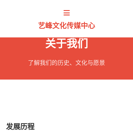
加载中...
--℃
2026年8月8日星期六
下午9:51:13
艺峰文化传媒中心
关于我们
了解我们的历史、文化与愿景
发展历程