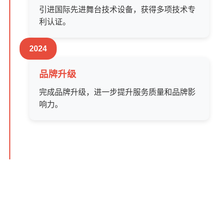
引进国际先进舞台技术设备，获得多项技术专
利认证。
2024
品牌升级
完成品牌升级，进一步提升服务质量和品牌影
响力。