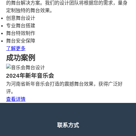
的舞台解决方案。我们的设计团队将根据您的需求，量身
定制独特的舞台效果。
创意舞台设计
专业舞台搭建
舞台特效制作
舞台安全保障
了解更多
成功案例
2024年新年音乐会
为河南省新年音乐会打造的震撼舞台效果，获得广泛好
评。
查看详情
联系方式